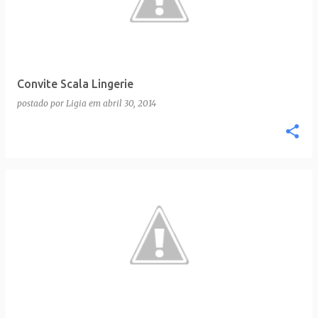
t
a
g
e
Convite Scala Lingerie
n
postado por
Ligia
em
abril 30, 2014
s