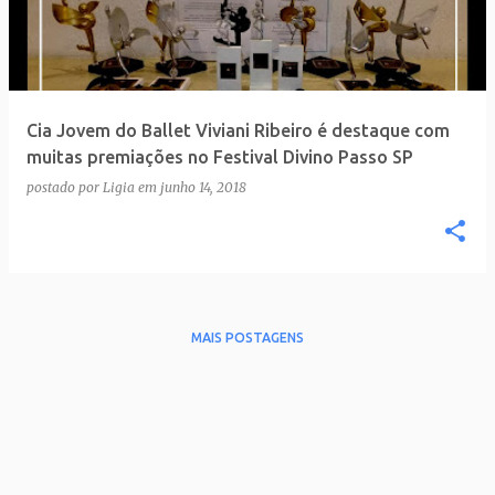
t
a
g
e
Cia Jovem do Ballet Viviani Ribeiro é destaque com
n
muitas premiações no Festival Divino Passo SP
s
postado por
Ligia
em
junho 14, 2018
MAIS POSTAGENS