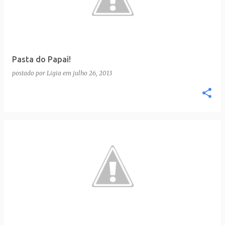
t
a
g
e
Pasta do Papai!
n
postado por
Ligia
em
julho 26, 2013
s