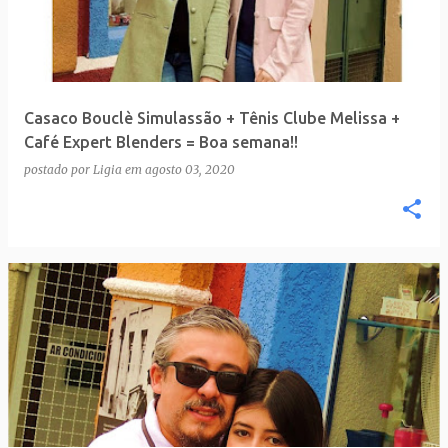
t
a
g
e
Casaco Bouclè Simulassão + Tênis Clube Melissa +
n
Café Expert Blenders = Boa semana!!
s
postado por
Ligia
em
agosto 03, 2020