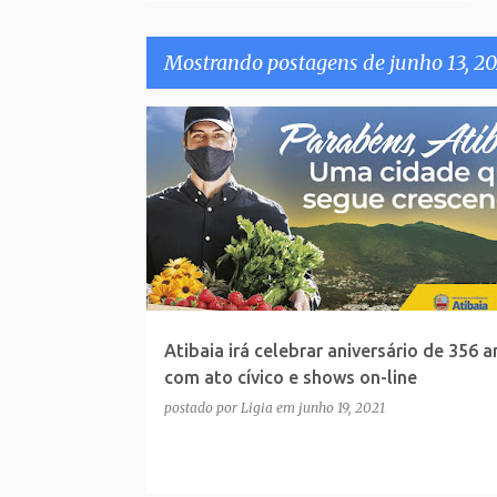
Mostrando postagens de junho 13, 20
P
o
s
t
a
g
e
Atibaia irá celebrar aniversário de 356 
n
com ato cívico e shows on-line
s
postado por
Ligia
em
junho 19, 2021