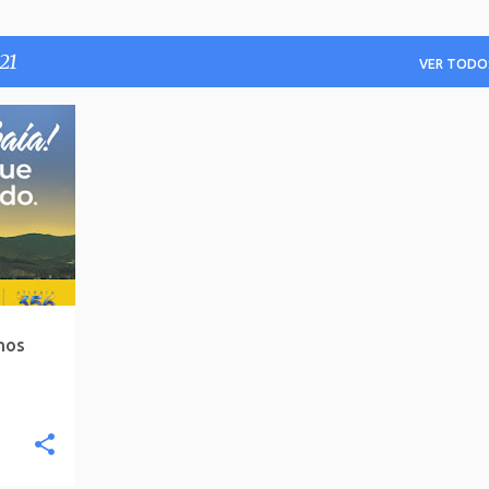
21
VER TODO
anos