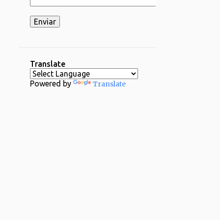
2
03/16 - 03/23
2
03/02 - 03/09
1
02/23 - 03/02
2
02/16 - 02/23
Translate
1
02/09 - 02/16
Powered by
Translate
2
02/02 - 02/09
4
01/26 - 02/02
29
2024
1
12/29 - 01/05
1
11/24 - 12/01
1
11/17 - 11/24
1
11/03 - 11/10
1
10/20 - 10/27