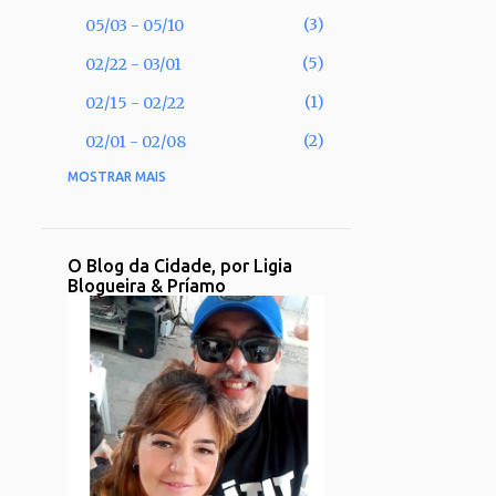
3
05/03 - 05/10
5
02/22 - 03/01
1
02/15 - 02/22
2
02/01 - 02/08
MOSTRAR MAIS
53
2025
2
11/30 - 12/07
1
11/02 - 11/09
O Blog da Cidade, por Ligia
Blogueira & Príamo
1
09/28 - 10/05
2
09/21 - 09/28
2
08/31 - 09/07
1
08/17 - 08/24
2
08/10 - 08/17
3
08/03 - 08/10