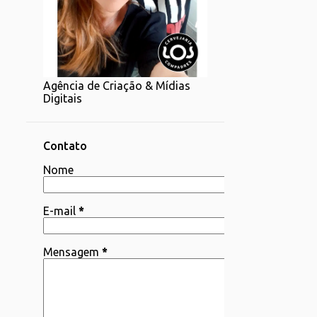
1
07/20 - 07/27
1
06/22 - 06/29
2
06/15 - 06/22
Agência de Criação & Mídias
1
06/08 - 06/15
Digitais
4
06/01 - 06/08
2
05/25 - 06/01
Contato
4
Nome
05/18 - 05/25
1
05/11 - 05/18
E-mail
*
4
05/04 - 05/11
3
04/06 - 04/13
Mensagem
*
1
03/30 - 04/06
1
03/23 - 03/30