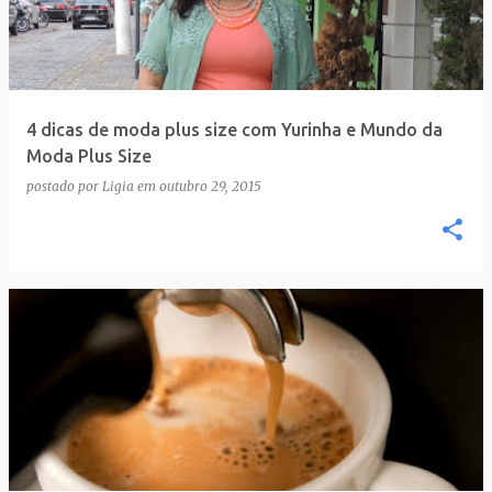
t
a
g
e
4 dicas de moda plus size com Yurinha e Mundo da
n
Moda Plus Size
s
postado por
Ligia
em
outubro 29, 2015