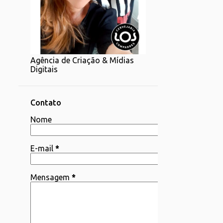
1
07/20 - 07/27
1
06/22 - 06/29
2
06/15 - 06/22
Agência de Criação & Mídias
1
06/08 - 06/15
Digitais
4
06/01 - 06/08
2
05/25 - 06/01
Contato
4
Nome
05/18 - 05/25
1
05/11 - 05/18
E-mail
*
4
05/04 - 05/11
3
04/06 - 04/13
Mensagem
*
1
03/30 - 04/06
1
03/23 - 03/30