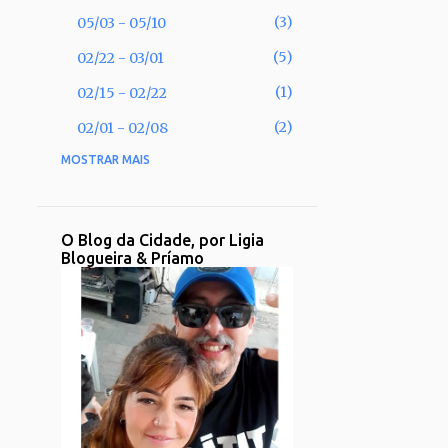
3
05/03 - 05/10
5
02/22 - 03/01
1
02/15 - 02/22
2
02/01 - 02/08
MOSTRAR MAIS
53
2025
2
11/30 - 12/07
1
11/02 - 11/09
O Blog da Cidade, por Ligia
Blogueira & Príamo
1
09/28 - 10/05
2
09/21 - 09/28
2
08/31 - 09/07
1
08/17 - 08/24
2
08/10 - 08/17
3
08/03 - 08/10