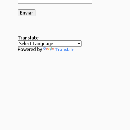
2
03/16 - 03/23
2
03/02 - 03/09
1
02/23 - 03/02
2
02/16 - 02/23
Translate
1
02/09 - 02/16
Powered by
Translate
2
02/02 - 02/09
4
01/26 - 02/02
29
2024
1
12/29 - 01/05
1
11/24 - 12/01
1
11/17 - 11/24
1
11/03 - 11/10
1
10/20 - 10/27