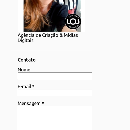
1
07/20 - 07/27
1
06/22 - 06/29
2
06/15 - 06/22
Agência de Criação & Mídias
1
06/08 - 06/15
Digitais
4
06/01 - 06/08
2
05/25 - 06/01
Contato
4
Nome
05/18 - 05/25
1
05/11 - 05/18
E-mail
*
4
05/04 - 05/11
3
04/06 - 04/13
Mensagem
*
1
03/30 - 04/06
1
03/23 - 03/30