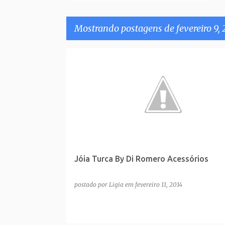
Mostrando postagens de fevereiro 9, 
P
o
s
t
a
g
e
Jóia Turca By Di Romero Acessórios
n
s
postado por
Ligia
em
fevereiro 11, 2014