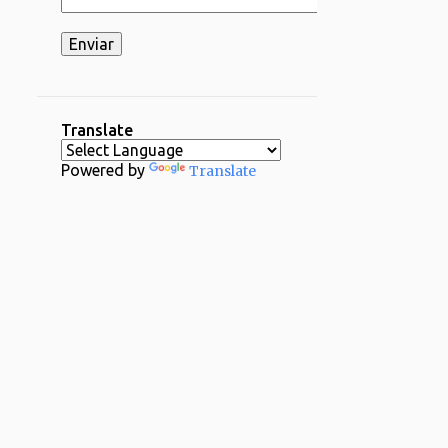
2
03/16 - 03/23
2
03/02 - 03/09
1
02/23 - 03/02
2
02/16 - 02/23
Translate
1
02/09 - 02/16
Powered by
Translate
2
02/02 - 02/09
4
01/26 - 02/02
29
2024
1
12/29 - 01/05
1
11/24 - 12/01
1
11/17 - 11/24
1
11/03 - 11/10
1
10/20 - 10/27