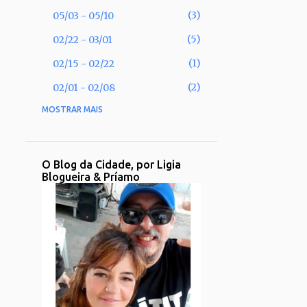
3
05/03 - 05/10
5
02/22 - 03/01
1
02/15 - 02/22
2
02/01 - 02/08
MOSTRAR MAIS
53
2025
2
11/30 - 12/07
1
11/02 - 11/09
O Blog da Cidade, por Ligia
Blogueira & Príamo
1
09/28 - 10/05
2
09/21 - 09/28
2
08/31 - 09/07
1
08/17 - 08/24
2
08/10 - 08/17
3
08/03 - 08/10